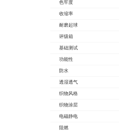
色牢度
收缩率
耐磨起球
评级箱
基础测试
功能性
防水
透湿透气
织物风格
织物涂层
电磁静电
阻燃